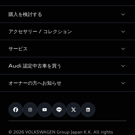
Story of Progress
購入を検討する
ディーラー検索
Audi Sport
新車在庫検索
アクセサリー / コレクション
モデル一覧
Formula 1®
試乗車・展示車検索
特別仕様モデル / 限定モデル
デジタルサービス
サービス
純正アクセサリー
見積り依頼
e-tronラインアップ
Audi exclusive
オンラインショップ
試乗予約
Audi 認定中古車を買う
サービス入庫予約
価格シミュレーション
Audi driving experience
Audi collection
サービスプログラム
車両比較
オーナーの方へお知らせ
Audi認定中古車
アウディナビアプリ
メンテナンス
ご購入サポート
Audi認定中古車検索
お知らせ
車検 / 定期点検
カタログ一覧
クオリティ
オーナー様向けキャンペーン
e-tronアフターサポート
保証
リコール関連情報
Audi Top Service紹介
© 2026 VOLKSWAGEN Group Japan K.K. All rights
メンテナンス