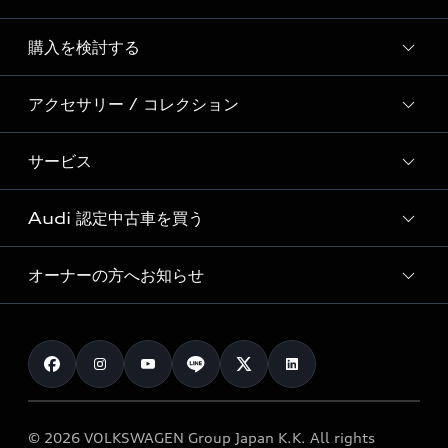
Story of Progress
購入を検討する
ディーラー検索
Audi Sport
新車在庫検索
アクセサリー / コレクション
モデル一覧
Formula 1®
試乗車・展示車検索
特別仕様モデル / 限定モデル
デジタルサービス
サービス
純正アクセサリー
見積もり依頼
e-tronラインアップ
Audi exclusive
オンラインショップ
試乗予約
Audi 認定中古車を買う
サービス入庫予約
価格シミュレーション
Audi driving experience
Audi collection
サービスプログラム
車両比較
オーナーの方へお知らせ
Audi認定中古車
アウディナビアプリ
メンテナンス
ご購入サポート
Audi認定中古車検索
お知らせ
車検 / 定期点検
カタログ一覧
クオリティ
オーナー様向けキャンペーン
e-tronアフターサポート
保証
リコール関連情報
Audi Top Service紹介
© 2026 VOLKSWAGEN Group Japan K.K. All rights
メンテナンス