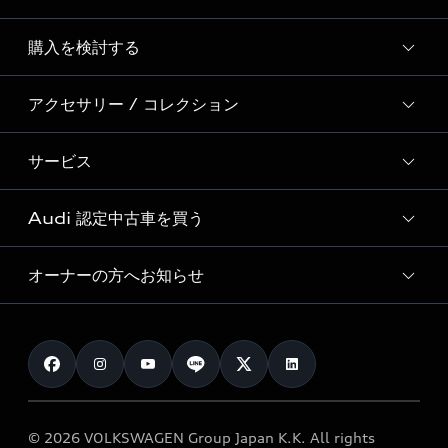
Story of Progress
購入を検討する
ディーラー検索
Audi Sport
新車在庫検索
アクセサリー / コレクション
モデル一覧
Formula 1®
試乗車・展示車検索
特別仕様モデル / 限定モデル
デジタルサービス
サービス
純正アクセサリー
見積り依頼
e-tronラインアップ
Audi exclusive
オンラインショップ
試乗予約
Audi 認定中古車を買う
サービス入庫予約
価格シミュレーション
Audi driving experience
Audi collection
サービスプログラム
車両比較
オーナーの方へお知らせ
Audi認定中古車
アウディナビアプリ
メンテナンス
ご購入サポート
Audi認定中古車検索
お知らせ
車検 / 定期点検
カタログ一覧
クオリティ
オーナー様向けキャンペーン
e-tronアフターサポート
保証
リコール関連情報
Audi Top Service紹介
© 2026 VOLKSWAGEN Group Japan K.K. All rights
メンテナンス