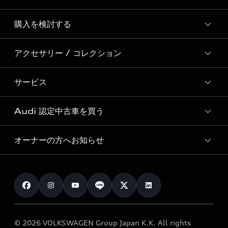
Story of Progress
購入を検討する
ディーラー検索
Audi Sport
新車在庫検索
アクセサリー / コレクション
モデル一覧
Formula 1®
試乗車・展示車検索
特別仕様モデル / 限定モデル
デジタルサービス
サービス
純正アクセサリー
見積り依頼
e-tronラインアップ
Audi exclusive
オンラインショップ
試乗予約
Audi 認定中古車を買う
サービス入庫予約
価格シミュレーション
Audi driving experience
Audi collection
サービスプログラム
車両比較
オーナーの方へお知らせ
Audi認定中古車
アウディナビアプリ
メンテナンス
ご購入サポート
Audi認定中古車検索
お知らせ
車検 / 定期点検
カタログ一覧
クオリティ
オーナー様向けキャンペーン
e-tronアフターサポート
保証
リコール関連情報
Audi Top Service紹介
© 2026 VOLKSWAGEN Group Japan K.K. All rights
メンテナンス