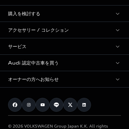
Story of Progress
購入を検討する
ディーラー検索
Audi Sport
新車在庫検索
アクセサリー / コレクション
モデル一覧
Formula 1®
試乗車・展示車検索
特別仕様モデル / 限定モデル
デジタルサービス
サービス
純正アクセサリー
見積り依頼
e-tronラインアップ
Audi exclusive
オンラインショップ
試乗予約
Audi 認定中古車を買う
サービス入庫予約
価格シミュレーション
Audi driving experience
Audi collection
サービスプログラム
車両比較
オーナーの方へお知らせ
Audi認定中古車
アウディナビアプリ
メンテナンス
ご購入サポート
Audi認定中古車検索
お知らせ
車検 / 定期点検
カタログ一覧
クオリティ
オーナー様向けキャンペーン
e-tronアフターサポート
保証
リコール関連情報
Audi Top Service紹介
© 2026 VOLKSWAGEN Group Japan K.K. All rights
メンテナンス