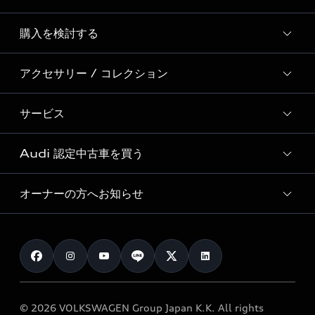
Story of Progress
購入を検討する
ディーラー検索
Audi Sport
新車在庫検索
アクセサリー / コレクション
モデル一覧
Formula 1®
試乗車・展示車検索
特別仕様モデル / 限定モデル
デジタルサービス
サービス
純正アクセサリー
見積り依頼
e-tronラインアップ
Audi exclusive
オンラインショップ
試乗予約
Audi 認定中古車を買う
サービス入庫予約
価格シミュレーション
Audi driving experience
Audi collection
サービスプログラム
車両比較
オーナーの方へお知らせ
Audi認定中古車
アウディナビアプリ
メンテナンス
ご購入サポート
Audi認定中古車検索
お知らせ
車検 / 定期点検
カタログ一覧
クオリティ
オーナー様向けキャンペーン
e-tronアフターサポート
保証
リコール関連情報
Audi Top Service紹介
© 2026 VOLKSWAGEN Group Japan K.K. All rights
メンテナンス