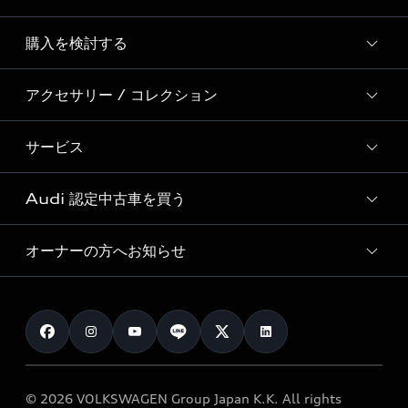
Story of Progress
購入を検討する
ディーラー検索
Audi Sport
新車在庫検索
アクセサリー / コレクション
モデル一覧
Formula 1®
試乗車・展示車検索
特別仕様モデル / 限定モデル
デジタルサービス
サービス
純正アクセサリー
見積り依頼
e-tronラインアップ
Audi exclusive
オンラインショップ
試乗予約
Audi 認定中古車を買う
サービス入庫予約
価格シミュレーション
Audi driving experience
Audi collection
サービスプログラム
車両比較
オーナーの方へお知らせ
Audi認定中古車
アウディナビアプリ
メンテナンス
ご購入サポート
Audi認定中古車検索
お知らせ
車検 / 定期点検
カタログ一覧
クオリティ
オーナー様向けキャンペーン
e-tronアフターサポート
保証
リコール関連情報
Audi Top Service紹介
© 2026 VOLKSWAGEN Group Japan K.K. All rights
メンテナンス