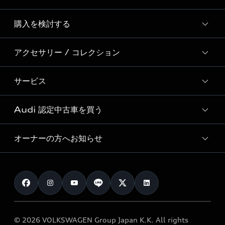
Story of Progress
購入を検討する
ディーラー検索
Audi Sport
新車在庫検索
アクセサリー / コレクション
モデル一覧
Formula 1®
試乗車・展示車検索
特別仕様モデル / 限定モデル
デジタルサービス
サービス
純正アクセサリー
見積り依頼
e-tronラインアップ
Audi exclusive
オンラインショップ
試乗予約
Audi 認定中古車を買う
サービス入庫予約
価格シミュレーション
Audi driving experience
Audi collection
サービスプログラム
車両比較
オーナーの方へお知らせ
Audi認定中古車
アウディナビアプリ
メンテナンス
ご購入サポート
Audi認定中古車検索
お知らせ
車検 / 定期点検
カタログ一覧
クオリティ
オーナー様向けキャンペーン
e-tronアフターサポート
保証
リコール関連情報
Audi Top Service紹介
© 2026 VOLKSWAGEN Group Japan K.K. All rights
メンテナンス