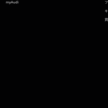
myAudi
フ
キ
買