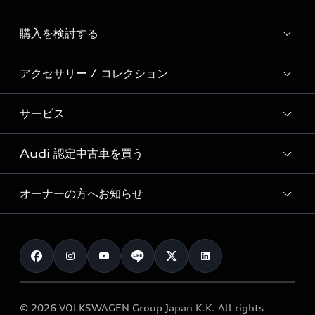
Story of Progress
購入を検討する
ディーラー検索
Audi Sport
新車在庫検索
アクセサリー / コレクション
モデル一覧
Formula 1®
試乗車・展示車検索
特別仕様モデル / 限定モデル
デジタルサービス
サービス
純正アクセサリー
見積り依頼
e-tronラインアップ
Audi exclusive
オンラインショップ
試乗予約
Audi 認定中古車を買う
サービス入庫予約
価格シミュレーション
Audi driving experience
Audi collection
サービスプログラム
車両比較
オーナーの方へお知らせ
Audi認定中古車
アウディナビアプリ
メンテナンス
ご購入サポート
Audi認定中古車検索
お知らせ
車検 / 定期点検
カタログ一覧
クオリティ
オーナー様向けキャンペーン
e-tronアフターサポート
保証
リコール関連情報
Audi Top Service紹介
© 2026 VOLKSWAGEN Group Japan K.K. All rights
メンテナンス