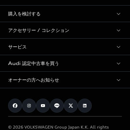
Story of Progress
購入を検討する
ディーラー検索
Audi Sport
新車在庫検索
アクセサリー / コレクション
モデル一覧
Formula 1®
試乗車・展示車検索
特別仕様モデル / 限定モデル
デジタルサービス
サービス
純正アクセサリー
見積り依頼
e-tronラインアップ
Audi exclusive
オンラインショップ
試乗予約
Audi 認定中古車を買う
サービス入庫予約
価格シミュレーション
Audi driving experience
Audi collection
サービスプログラム
車両比較
オーナーの方へお知らせ
Audi認定中古車
アウディナビアプリ
メンテナンス
ご購入サポート
Audi認定中古車検索
お知らせ
車検 / 定期点検
カタログ一覧
クオリティ
オーナー様向けキャンペーン
e-tronアフターサポート
保証
リコール関連情報
Audi Top Service紹介
© 2026 VOLKSWAGEN Group Japan K.K. All rights
メンテナンス