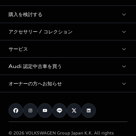
Story of Progress
購入を検討する
ディーラー検索
Audi Sport
新車在庫検索
アクセサリー / コレクション
モデル一覧
Formula 1®
試乗車・展示車検索
特別仕様モデル / 限定モデル
デジタルサービス
サービス
純正アクセサリー
見積り依頼
e-tronラインアップ
Audi exclusive
オンラインショップ
試乗予約
Audi 認定中古車を買う
サービス入庫予約
価格シミュレーション
Audi driving experience
Audi collection
サービスプログラム
車両比較
オーナーの方へお知らせ
Audi認定中古車
アウディナビアプリ
メンテナンス
ご購入サポート
Audi認定中古車検索
お知らせ
車検 / 定期点検
カタログ一覧
クオリティ
オーナー様向けキャンペーン
e-tronアフターサポート
保証
リコール関連情報
Audi Top Service紹介
© 2026 VOLKSWAGEN Group Japan K.K. All rights
メンテナンス