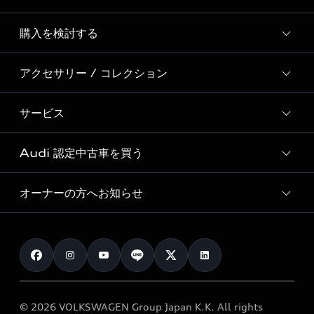
Story of Progress
購入を検討する
ディーラー検索
Audi Sport
新車在庫検索
アクセサリー / コレクション
モデル一覧
Formula 1®
試乗車・展示車検索
特別仕様モデル / 限定モデル
デジタルサービス
サービス
純正アクセサリー
見積り依頼
e-tronラインアップ
Audi exclusive
オンラインショップ
試乗予約
Audi 認定中古車を買う
サービス入庫予約
価格シミュレーション
Audi driving experience
Audi collection
サービスプログラム
車両比較
オーナーの方へお知らせ
Audi認定中古車
アウディナビアプリ
メンテナンス
ご購入サポート
Audi認定中古車検索
お知らせ
車検 / 定期点検
カタログ一覧
クオリティ
オーナー様向けキャンペーン
e-tronアフターサポート
保証
リコール関連情報
Audi Top Service紹介
© 2026 VOLKSWAGEN Group Japan K.K. All rights
メンテナンス