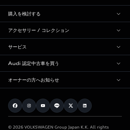
Story of Progress
購入を検討する
ディーラー検索
Audi Sport
新車在庫検索
アクセサリー / コレクション
モデル一覧
Formula 1®
試乗車・展示車検索
特別仕様モデル / 限定モデル
デジタルサービス
サービス
純正アクセサリー
見積り依頼
e-tronラインアップ
Audi exclusive
オンラインショップ
試乗予約
Audi 認定中古車を買う
サービス入庫予約
価格シミュレーション
Audi driving experience
Audi collection
サービスプログラム
車両比較
オーナーの方へお知らせ
Audi認定中古車
アウディナビアプリ
メンテナンス
ご購入サポート
Audi認定中古車検索
お知らせ
車検 / 定期点検
カタログ一覧
クオリティ
オーナー様向けキャンペーン
e-tronアフターサポート
保証
リコール関連情報
Audi Top Service紹介
© 2026 VOLKSWAGEN Group Japan K.K. All rights
メンテナンス