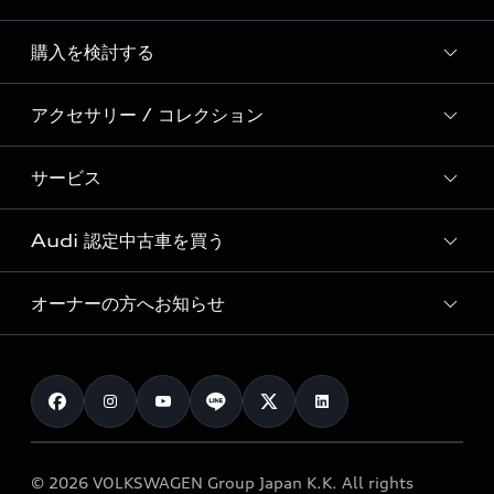
Story of Progress
購入を検討する
ディーラー検索
Audi Sport
新車在庫検索
アクセサリー / コレクション
モデル一覧
Formula 1®
試乗車・展示車検索
特別仕様モデル / 限定モデル
デジタルサービス
サービス
純正アクセサリー
見積もり依頼
e-tronラインアップ
Audi exclusive
オンラインショップ
試乗予約
Audi 認定中古車を買う
サービス入庫予約
価格シミュレーション
Audi driving experience
Audi collection
サービスプログラム
車両比較
オーナーの方へお知らせ
Audi認定中古車
アウディナビアプリ
メンテナンス
ご購入サポート
Audi認定中古車検索
お知らせ
車検 / 定期点検
カタログ一覧
クオリティ
オーナー様向けキャンペーン
e-tronアフターサポート
保証
リコール関連情報
Audi Top Service紹介
© 2026 VOLKSWAGEN Group Japan K.K. All rights
メンテナンス