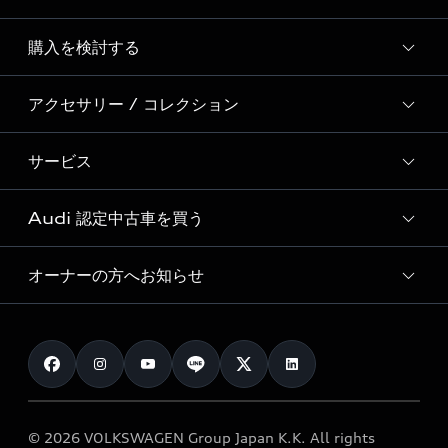
Story of Progress
購入を検討する
ディーラー検索
Audi Sport
新車在庫検索
アクセサリー / コレクション
モデル一覧
Formula 1®
試乗車・展示車検索
特別仕様モデル / 限定モデル
デジタルサービス
サービス
純正アクセサリー
見積り依頼
e-tronラインアップ
Audi exclusive
オンラインショップ
試乗予約
Audi 認定中古車を買う
サービス入庫予約
価格シミュレーション
Audi driving experience
Audi collection
サービスプログラム
車両比較
オーナーの方へお知らせ
Audi認定中古車
アウディナビアプリ
メンテナンス
ご購入サポート
Audi認定中古車検索
お知らせ
車検 / 定期点検
カタログ一覧
クオリティ
オーナー様向けキャンペーン
e-tronアフターサポート
保証
リコール関連情報
Audi Top Service紹介
© 2026 VOLKSWAGEN Group Japan K.K. All rights
メンテナンス