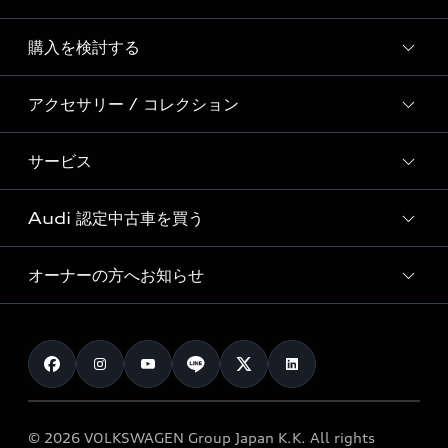
Story of Progress
購入を検討する
ディーラー検索
Audi Sport
新車在庫検索
アクセサリー / コレクション
モデル一覧
Formula 1®
試乗車・展示車検索
特別仕様モデル / 限定モデル
デジタルサービス
サービス
純正アクセサリー
見積り依頼
e-tronラインアップ
Audi exclusive
オンラインショップ
試乗予約
Audi 認定中古車を買う
サービス入庫予約
価格シミュレーション
Audi driving experience
Audi collection
サービスプログラム
車両比較
オーナーの方へお知らせ
Audi認定中古車
アウディナビアプリ
メンテナンス
ご購入サポート
Audi認定中古車検索
お知らせ
車検 / 定期点検
カタログ一覧
クオリティ
オーナー様向けキャンペーン
e-tronアフターサポート
保証
リコール関連情報
Audi Top Service紹介
© 2026 VOLKSWAGEN Group Japan K.K. All rights
メンテナンス