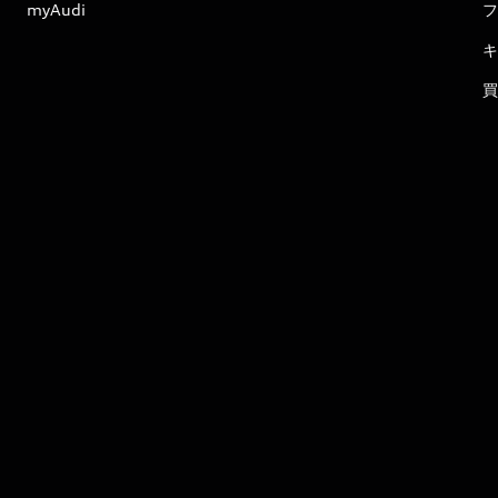
myAudi
フ
キ
買