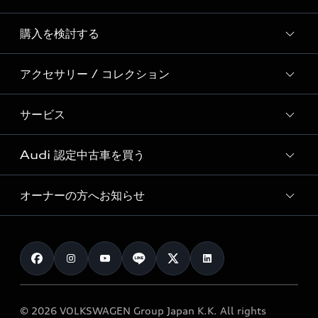
Story of Progress
購入を検討する
ディーラー検索
Audi Sport
新車在庫検索
アクセサリー / コレクション
モデル一覧
Formula 1®
試乗車・展示車検索
特別仕様モデル / 限定モデル
デジタルサービス
サービス
純正アクセサリー
見積り依頼
e-tronラインアップ
Audi exclusive
オンラインショップ
試乗予約
Audi 認定中古車を買う
サービス入庫予約
価格シミュレーション
Audi driving experience
Audi collection
サービスプログラム
車両比較
オーナーの方へお知らせ
Audi認定中古車
アウディナビアプリ
メンテナンス
ご購入サポート
Audi認定中古車検索
お知らせ
車検 / 定期点検
カタログ一覧
クオリティ
オーナー様向けキャンペーン
e-tronアフターサポート
保証
リコール関連情報
Audi Top Service紹介
© 2026 VOLKSWAGEN Group Japan K.K. All rights
メンテナンス