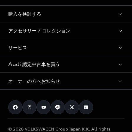
Story of Progress
購入を検討する
ディーラー検索
Audi Sport
新車在庫検索
アクセサリー / コレクション
モデル一覧
Formula 1®
試乗車・展示車検索
特別仕様モデル / 限定モデル
デジタルサービス
サービス
純正アクセサリー
見積もり依頼
e-tronラインアップ
Audi exclusive
オンラインショップ
試乗予約
Audi 認定中古車を買う
サービス入庫予約
価格シミュレーション
Audi driving experience
Audi collection
サービスプログラム
車両比較
オーナーの方へお知らせ
Audi認定中古車
アウディナビアプリ
メンテナンス
ご購入サポート
Audi認定中古車検索
お知らせ
車検 / 定期点検
カタログ一覧
クオリティ
オーナー様向けキャンペーン
e-tronアフターサポート
保証
リコール関連情報
Audi Top Service紹介
© 2026 VOLKSWAGEN Group Japan K.K. All rights
メンテナンス