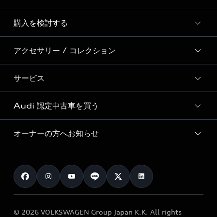
Story of Progress
購入を検討する
ディーラー検索
Audi Sport
新車在庫検索
アクセサリー / コレクション
モデル一覧
Formula 1®
試乗車・展示車検索
特別仕様モデル / 限定モデル
デジタルサービス
サービス
純正アクセサリー
見積り依頼
e-tronラインアップ
Audi exclusive
オンラインショップ
試乗予約
Audi 認定中古車を買う
サービス入庫予約
価格シミュレーション
Audi driving experience
Audi collection
サービスプログラム
車両比較
オーナーの方へお知らせ
Audi認定中古車
アウディナビアプリ
メンテナンス
ご購入サポート
Audi認定中古車検索
お知らせ
車検 / 定期点検
カタログ一覧
クオリティ
オーナー様向けキャンペーン
e-tronアフターサポート
保証
リコール関連情報
Audi Top Service紹介
© 2026 VOLKSWAGEN Group Japan K.K. All rights
メンテナンス