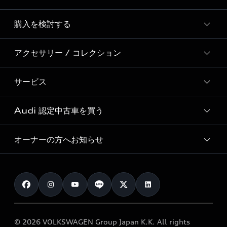
Story of Progress
購入を検討する
ディーラー検索
Audi Sport
新車在庫検索
アクセサリー / コレクション
モデル一覧
Formula 1®
試乗車・展示車検索
特別仕様モデル / 限定モデル
デジタルサービス
サービス
純正アクセサリー
見積り依頼
e-tronラインアップ
Audi exclusive
オンラインショップ
試乗予約
Audi 認定中古車を買う
サービス入庫予約
価格シミュレーション
Audi driving experience
Audi collection
サービスプログラム
車両比較
オーナーの方へお知らせ
Audi認定中古車
アウディナビアプリ
メンテナンス
ご購入サポート
Audi認定中古車検索
お知らせ
車検 / 定期点検
カタログ一覧
クオリティ
オーナー様向けキャンペーン
e-tronアフターサポート
保証
リコール関連情報
Audi Top Service紹介
© 2026 VOLKSWAGEN Group Japan K.K. All rights
メンテナンス