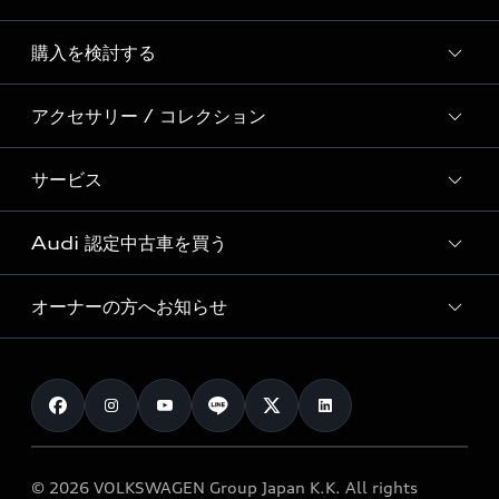
Story of Progress
購入を検討する
ディーラー検索
Audi Sport
新車在庫検索
アクセサリー / コレクション
モデル一覧
Formula 1®
試乗車・展示車検索
特別仕様モデル / 限定モデル
デジタルサービス
サービス
純正アクセサリー
見積り依頼
e-tronラインアップ
Audi exclusive
オンラインショップ
試乗予約
Audi 認定中古車を買う
サービス入庫予約
価格シミュレーション
Audi driving experience
Audi collection
サービスプログラム
車両比較
オーナーの方へお知らせ
Audi認定中古車
アウディナビアプリ
メンテナンス
ご購入サポート
Audi認定中古車検索
お知らせ
車検 / 定期点検
カタログ一覧
クオリティ
オーナー様向けキャンペーン
e-tronアフターサポート
保証
リコール関連情報
Audi Top Service紹介
© 2026 VOLKSWAGEN Group Japan K.K. All rights
メンテナンス