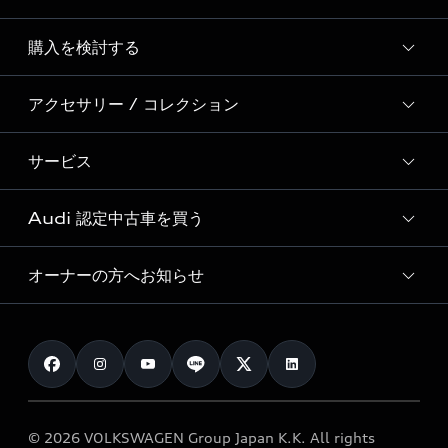
Story of Progress
購入を検討する
ディーラー検索
Audi Sport
新車在庫検索
アクセサリー / コレクション
モデル一覧
Formula 1®
試乗車・展示車検索
特別仕様モデル / 限定モデル
デジタルサービス
サービス
純正アクセサリー
見積り依頼
e-tronラインアップ
Audi exclusive
オンラインショップ
試乗予約
Audi 認定中古車を買う
サービス入庫予約
価格シミュレーション
Audi driving experience
Audi collection
サービスプログラム
車両比較
オーナーの方へお知らせ
Audi認定中古車
アウディナビアプリ
メンテナンス
ご購入サポート
Audi認定中古車検索
お知らせ
車検 / 定期点検
カタログ一覧
クオリティ
オーナー様向けキャンペーン
e-tronアフターサポート
保証
リコール関連情報
Audi Top Service紹介
© 2026 VOLKSWAGEN Group Japan K.K. All rights
メンテナンス