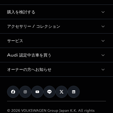
Story of Progress
購入を検討する
ディーラー検索
Audi Sport
新車在庫検索
アクセサリー / コレクション
モデル一覧
Formula 1®
試乗車・展示車検索
特別仕様モデル / 限定モデル
デジタルサービス
サービス
純正アクセサリー
見積り依頼
e-tronラインアップ
Audi exclusive
オンラインショップ
試乗予約
Audi 認定中古車を買う
サービス入庫予約
価格シミュレーション
Audi driving experience
Audi collection
サービスプログラム
車両比較
オーナーの方へお知らせ
Audi認定中古車
アウディナビアプリ
メンテナンス
ご購入サポート
Audi認定中古車検索
お知らせ
車検 / 定期点検
カタログ一覧
クオリティ
オーナー様向けキャンペーン
e-tronアフターサポート
保証
リコール関連情報
Audi Top Service紹介
© 2026 VOLKSWAGEN Group Japan K.K. All rights
メンテナンス