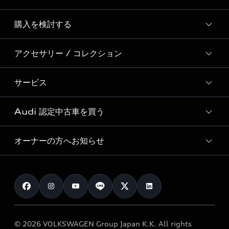
Story of Progress
購入を検討する
ディーラー検索
Audi Sport
新車在庫検索
アクセサリー / コレクション
モデル一覧
Formula 1®
試乗車・展示車検索
特別仕様モデル / 限定モデル
デジタルサービス
サービス
純正アクセサリー
見積り依頼
e-tronラインアップ
Audi exclusive
オンラインショップ
試乗予約
Audi 認定中古車を買う
サービス入庫予約
価格シミュレーション
Audi driving experience
Audi collection
サービスプログラム
車両比較
オーナーの方へお知らせ
Audi認定中古車
アウディナビアプリ
メンテナンス
ご購入サポート
Audi認定中古車検索
お知らせ
車検 / 定期点検
カタログ一覧
クオリティ
オーナー様向けキャンペーン
e-tronアフターサポート
保証
リコール関連情報
Audi Top Service紹介
© 2026 VOLKSWAGEN Group Japan K.K. All rights
メンテナンス