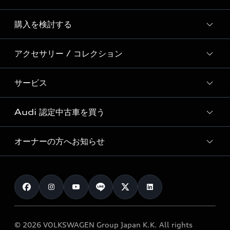
Story of Progress
購入を検討する
ディーラー検索
Audi Sport
新車在庫検索
アクセサリー / コレクション
モデル一覧
Formula 1®
試乗車・展示車検索
特別仕様モデル / 限定モデル
デジタルサービス
サービス
純正アクセサリー
見積り依頼
e-tronラインアップ
Audi exclusive
オンラインショップ
試乗予約
Audi 認定中古車を買う
サービス入庫予約
価格シミュレーション
Audi driving experience
Audi collection
サービスプログラム
車両比較
オーナーの方へお知らせ
Audi認定中古車
アウディナビアプリ
メンテナンス
ご購入サポート
Audi認定中古車検索
お知らせ
車検 / 定期点検
カタログ一覧
クオリティ
オーナー様向けキャンペーン
e-tronアフターサポート
保証
リコール関連情報
Audi Top Service紹介
© 2026 VOLKSWAGEN Group Japan K.K. All rights
メンテナンス