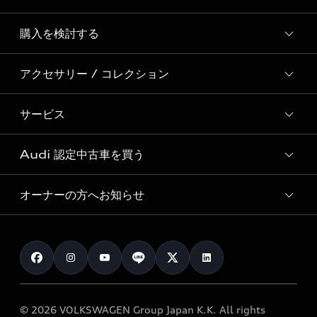
Story of Progress
購入を検討する
ディーラー検索
Audi Sport
新車在庫検索
アクセサリー / コレクション
モデル一覧
Formula 1®
試乗車・展示車検索
特別仕様モデル / 限定モデル
デジタルサービス
サービス
純正アクセサリー
見積り依頼
e-tronラインアップ
Audi exclusive
オンラインショップ
試乗予約
Audi 認定中古車を買う
サービス入庫予約
価格シミュレーション
Audi driving experience
Audi collection
サービスプログラム
車両比較
オーナーの方へお知らせ
Audi認定中古車
アウディナビアプリ
メンテナンス
ご購入サポート
Audi認定中古車検索
お知らせ
車検 / 定期点検
カタログ一覧
クオリティ
オーナー様向けキャンペーン
e-tronアフターサポート
保証
リコール関連情報
Audi Top Service紹介
© 2026 VOLKSWAGEN Group Japan K.K. All rights
メンテナンス