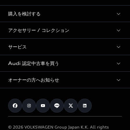
Story of Progress
購入を検討する
ディーラー検索
Audi Sport
新車在庫検索
アクセサリー / コレクション
モデル一覧
Formula 1®
試乗車・展示車検索
特別仕様モデル / 限定モデル
デジタルサービス
サービス
純正アクセサリー
見積り依頼
e-tronラインアップ
Audi exclusive
オンラインショップ
試乗予約
Audi 認定中古車を買う
サービス入庫予約
価格シミュレーション
Audi driving experience
Audi collection
サービスプログラム
車両比較
オーナーの方へお知らせ
Audi認定中古車
アウディナビアプリ
メンテナンス
ご購入サポート
Audi認定中古車検索
お知らせ
車検 / 定期点検
カタログ一覧
クオリティ
オーナー様向けキャンペーン
e-tronアフターサポート
保証
リコール関連情報
Audi Top Service紹介
© 2026 VOLKSWAGEN Group Japan K.K. All rights
メンテナンス