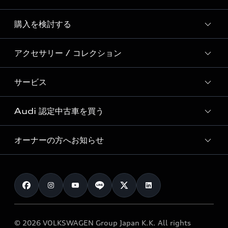
Story of Progress
購入を検討する
ディーラー検索
Audi Sport
新車在庫検索
アクセサリー / コレクション
モデル一覧
Formula 1®
試乗車・展示車検索
特別仕様モデル / 限定モデル
デジタルサービス
サービス
純正アクセサリー
見積り依頼
e-tronラインアップ
Audi exclusive
オンラインショップ
試乗予約
Audi 認定中古車を買う
サービス入庫予約
価格シミュレーション
Audi driving experience
Audi collection
サービスプログラム
車両比較
オーナーの方へお知らせ
Audi認定中古車
アウディナビアプリ
メンテナンス
ご購入サポート
Audi認定中古車検索
お知らせ
車検 / 定期点検
カタログ一覧
クオリティ
オーナー様向けキャンペーン
e-tronアフターサポート
保証
リコール関連情報
Audi Top Service紹介
© 2026 VOLKSWAGEN Group Japan K.K. All rights
メンテナンス