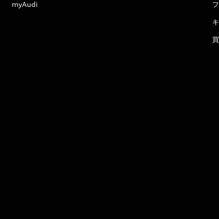
myAudi
フ
キ
買