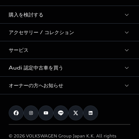
Story of Progress
購入を検討する
ディーラー検索
Audi Sport
新車在庫検索
アクセサリー / コレクション
モデル一覧
Formula 1®
試乗車・展示車検索
特別仕様モデル / 限定モデル
デジタルサービス
サービス
純正アクセサリー
見積り依頼
e-tronラインアップ
Audi exclusive
オンラインショップ
試乗予約
Audi 認定中古車を買う
サービス入庫予約
価格シミュレーション
Audi driving experience
Audi collection
サービスプログラム
車両比較
オーナーの方へお知らせ
Audi認定中古車
アウディナビアプリ
メンテナンス
ご購入サポート
Audi認定中古車検索
お知らせ
車検 / 定期点検
カタログ一覧
クオリティ
オーナー様向けキャンペーン
e-tronアフターサポート
保証
リコール関連情報
Audi Top Service紹介
© 2026 VOLKSWAGEN Group Japan K.K. All rights
メンテナンス