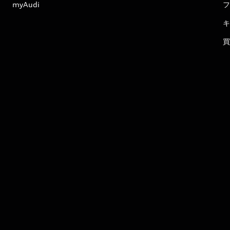
myAudi
フ
キ
買