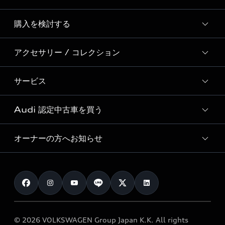
Story of Progress
購入を検討する
ディーラー検索
Audi Sport
新車在庫検索
アクセサリー / コレクション
モデル一覧
Formula 1®
試乗車・展示車検索
特別仕様モデル / 限定モデル
デジタルサービス
サービス
純正アクセサリー
見積もり依頼
e-tronラインアップ
Audi exclusive
オンラインショップ
試乗予約
Audi 認定中古車を買う
サービス入庫予約
価格シミュレーション
Audi driving experience
Audi collection
サービスプログラム
車両比較
オーナーの方へお知らせ
Audi認定中古車
アウディナビアプリ
メンテナンス
ご購入サポート
Audi認定中古車検索
お知らせ
車検 / 定期点検
カタログ一覧
クオリティ
オーナー様向けキャンペーン
e-tronアフターサポート
保証
リコール関連情報
Audi Top Service紹介
© 2026 VOLKSWAGEN Group Japan K.K. All rights
メンテナンス