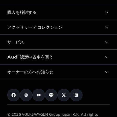
Story of Progress
購入を検討する
ディーラー検索
Audi Sport
新車在庫検索
アクセサリー / コレクション
モデル一覧
Formula 1®
試乗車・展示車検索
特別仕様モデル / 限定モデル
デジタルサービス
サービス
純正アクセサリー
見積り依頼
e-tronラインアップ
Audi exclusive
オンラインショップ
試乗予約
Audi 認定中古車を買う
サービス入庫予約
価格シミュレーション
Audi driving experience
Audi collection
サービスプログラム
車両比較
オーナーの方へお知らせ
Audi認定中古車
アウディナビアプリ
メンテナンス
ご購入サポート
Audi認定中古車検索
お知らせ
車検 / 定期点検
カタログ一覧
クオリティ
オーナー様向けキャンペーン
e-tronアフターサポート
保証
リコール関連情報
Audi Top Service紹介
© 2026 VOLKSWAGEN Group Japan K.K. All rights
メンテナンス