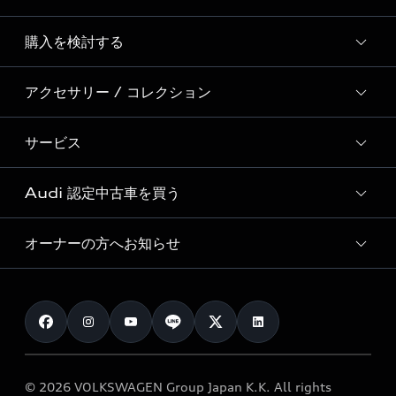
Story of Progress
購入を検討する
ディーラー検索
Audi Sport
新車在庫検索
アクセサリー / コレクション
モデル一覧
Formula 1®
試乗車・展示車検索
特別仕様モデル / 限定モデル
デジタルサービス
サービス
純正アクセサリー
見積もり依頼
e-tronラインアップ
Audi exclusive
オンラインショップ
試乗予約
Audi 認定中古車を買う
サービス入庫予約
価格シミュレーション
Audi driving experience
Audi collection
サービスプログラム
車両比較
オーナーの方へお知らせ
Audi認定中古車
アウディナビアプリ
メンテナンス
ご購入サポート
Audi認定中古車検索
お知らせ
車検 / 定期点検
カタログ一覧
クオリティ
オーナー様向けキャンペーン
e-tronアフターサポート
保証
リコール関連情報
Audi Top Service紹介
© 2026 VOLKSWAGEN Group Japan K.K. All rights
メンテナンス