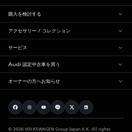
Story of Progress
購入を検討する
ディーラー検索
Audi Sport
新車在庫検索
アクセサリー / コレクション
モデル一覧
Formula 1®
試乗車・展示車検索
特別仕様モデル / 限定モデル
デジタルサービス
サービス
純正アクセサリー
見積り依頼
e-tronラインアップ
Audi exclusive
オンラインショップ
試乗予約
Audi 認定中古車を買う
サービス入庫予約
価格シミュレーション
Audi driving experience
Audi collection
サービスプログラム
車両比較
オーナーの方へお知らせ
Audi認定中古車
アウディナビアプリ
メンテナンス
ご購入サポート
Audi認定中古車検索
お知らせ
車検 / 定期点検
カタログ一覧
クオリティ
オーナー様向けキャンペーン
e-tronアフターサポート
保証
リコール関連情報
Audi Top Service紹介
© 2026 VOLKSWAGEN Group Japan K.K. All rights
メンテナンス