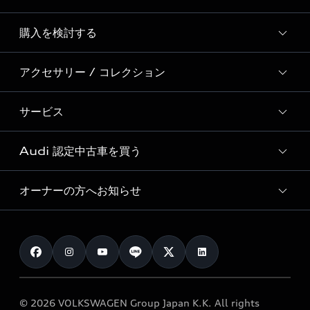
Story of Progress
購入を検討する
ディーラー検索
Audi Sport
新車在庫検索
アクセサリー / コレクション
モデル一覧
Formula 1®
試乗車・展示車検索
特別仕様モデル / 限定モデル
デジタルサービス
サービス
純正アクセサリー
見積り依頼
e-tronラインアップ
Audi exclusive
オンラインショップ
試乗予約
Audi 認定中古車を買う
サービス入庫予約
価格シミュレーション
Audi driving experience
Audi collection
サービスプログラム
車両比較
オーナーの方へお知らせ
Audi認定中古車
アウディナビアプリ
メンテナンス
ご購入サポート
Audi認定中古車検索
お知らせ
車検 / 定期点検
カタログ一覧
クオリティ
オーナー様向けキャンペーン
e-tronアフターサポート
保証
リコール関連情報
Audi Top Service紹介
© 2026 VOLKSWAGEN Group Japan K.K. All rights
メンテナンス