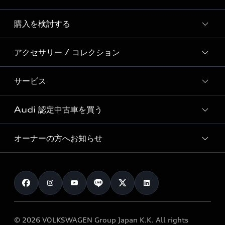
Story of Progress
購入を検討する
ディーラー検索
Audi Sport
新車在庫検索
アクセサリー / コレクション
モデル一覧
Formula 1®
試乗車・展示車検索
特別仕様モデル / 限定モデル
デジタルサービス
サービス
純正アクセサリー
見積り依頼
e-tronラインアップ
Audi exclusive
オンラインショップ
試乗予約
Audi 認定中古車を買う
サービス入庫予約
価格シミュレーション
Audi driving experience
Audi collection
サービスプログラム
車両比較
オーナーの方へお知らせ
Audi認定中古車
アウディナビアプリ
メンテナンス
ご購入サポート
Audi認定中古車検索
お知らせ
車検 / 定期点検
カタログ一覧
クオリティ
オーナー様向けキャンペーン
e-tronアフターサポート
保証
リコール関連情報
Audi Top Service紹介
© 2026 VOLKSWAGEN Group Japan K.K. All rights
メンテナンス