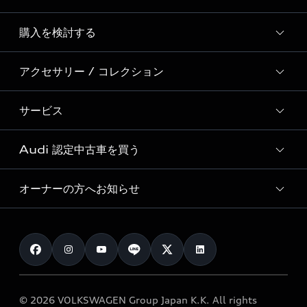
Story of Progress
購入を検討する
ディーラー検索
Audi Sport
新車在庫検索
アクセサリー / コレクション
モデル一覧
Formula 1®
試乗車・展示車検索
特別仕様モデル / 限定モデル
デジタルサービス
サービス
純正アクセサリー
見積り依頼
e-tronラインアップ
Audi exclusive
オンラインショップ
試乗予約
Audi 認定中古車を買う
サービス入庫予約
価格シミュレーション
Audi driving experience
Audi collection
サービスプログラム
車両比較
オーナーの方へお知らせ
Audi認定中古車
アウディナビアプリ
メンテナンス
ご購入サポート
Audi認定中古車検索
お知らせ
車検 / 定期点検
カタログ一覧
クオリティ
オーナー様向けキャンペーン
e-tronアフターサポート
保証
リコール関連情報
Audi Top Service紹介
© 2026 VOLKSWAGEN Group Japan K.K. All rights
メンテナンス