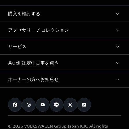
Story of Progress
購入を検討する
ディーラー検索
Audi Sport
新車在庫検索
アクセサリー / コレクション
モデル一覧
Formula 1®
試乗車・展示車検索
特別仕様モデル / 限定モデル
デジタルサービス
サービス
純正アクセサリー
見積り依頼
e-tronラインアップ
Audi exclusive
オンラインショップ
試乗予約
Audi 認定中古車を買う
サービス入庫予約
価格シミュレーション
Audi driving experience
Audi collection
サービスプログラム
車両比較
オーナーの方へお知らせ
Audi認定中古車
アウディナビアプリ
メンテナンス
ご購入サポート
Audi認定中古車検索
お知らせ
車検 / 定期点検
カタログ一覧
クオリティ
オーナー様向けキャンペーン
e-tronアフターサポート
保証
リコール関連情報
Audi Top Service紹介
© 2026 VOLKSWAGEN Group Japan K.K. All rights
メンテナンス