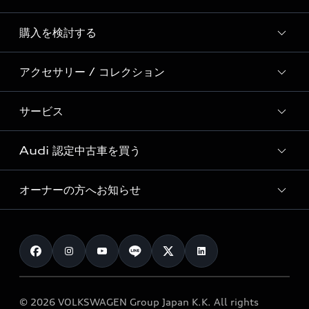
Story of Progress
購入を検討する
ディーラー検索
Audi Sport
新車在庫検索
アクセサリー / コレクション
モデル一覧
Formula 1®
試乗車・展示車検索
特別仕様モデル / 限定モデル
デジタルサービス
サービス
純正アクセサリー
見積り依頼
e-tronラインアップ
Audi exclusive
オンラインショップ
試乗予約
Audi 認定中古車を買う
サービス入庫予約
価格シミュレーション
Audi driving experience
Audi collection
サービスプログラム
車両比較
オーナーの方へお知らせ
Audi認定中古車
アウディナビアプリ
メンテナンス
ご購入サポート
Audi認定中古車検索
お知らせ
車検 / 定期点検
カタログ一覧
クオリティ
オーナー様向けキャンペーン
e-tronアフターサポート
保証
リコール関連情報
Audi Top Service紹介
© 2026 VOLKSWAGEN Group Japan K.K. All rights
メンテナンス