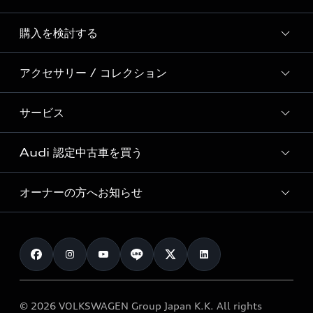
Story of Progress
購入を検討する
ディーラー検索
Audi Sport
新車在庫検索
アクセサリー / コレクション
モデル一覧
Formula 1®
試乗車・展示車検索
特別仕様モデル / 限定モデル
デジタルサービス
サービス
純正アクセサリー
見積り依頼
e-tronラインアップ
Audi exclusive
オンラインショップ
試乗予約
Audi 認定中古車を買う
サービス入庫予約
価格シミュレーション
Audi driving experience
Audi collection
サービスプログラム
車両比較
オーナーの方へお知らせ
Audi認定中古車
アウディナビアプリ
メンテナンス
ご購入サポート
Audi認定中古車検索
お知らせ
車検 / 定期点検
カタログ一覧
クオリティ
オーナー様向けキャンペーン
e-tronアフターサポート
保証
リコール関連情報
Audi Top Service紹介
© 2026 VOLKSWAGEN Group Japan K.K. All rights
メンテナンス