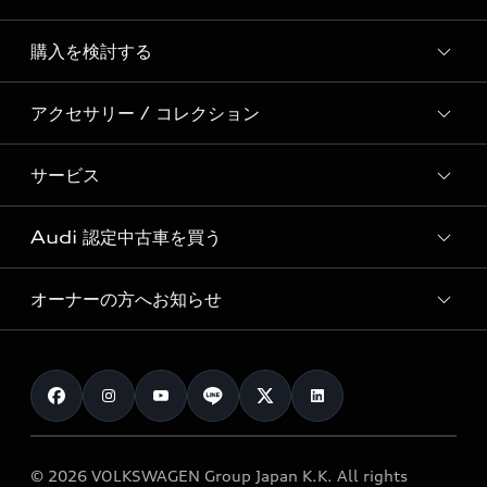
Story of Progress
購入を検討する
ディーラー検索
Audi Sport
新車在庫検索
アクセサリー / コレクション
モデル一覧
Formula 1®
試乗車・展示車検索
特別仕様モデル / 限定モデル
デジタルサービス
サービス
純正アクセサリー
見積り依頼
e-tronラインアップ
Audi exclusive
オンラインショップ
試乗予約
Audi 認定中古車を買う
サービス入庫予約
価格シミュレーション
Audi driving experience
Audi collection
サービスプログラム
車両比較
オーナーの方へお知らせ
Audi認定中古車
アウディナビアプリ
メンテナンス
ご購入サポート
Audi認定中古車検索
お知らせ
車検 / 定期点検
カタログ一覧
クオリティ
オーナー様向けキャンペーン
e-tronアフターサポート
保証
リコール関連情報
Audi Top Service紹介
© 2026 VOLKSWAGEN Group Japan K.K. All rights
メンテナンス