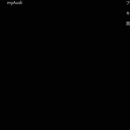
myAudi
フ
キ
買