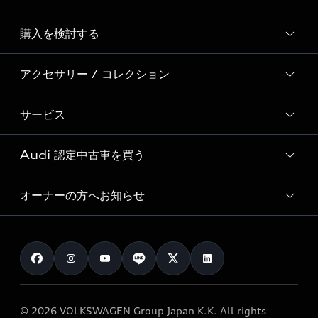
Story of Progress
購入を検討する
ディーラー検索
Audi Sport
新車在庫検索
アクセサリー / コレクション
モデル一覧
Formula 1®
試乗車・展示車検索
特別仕様モデル / 限定モデル
デジタルサービス
サービス
純正アクセサリー
見積もり依頼
e-tronラインアップ
Audi exclusive
オンラインショップ
試乗予約
Audi 認定中古車を買う
サービス入庫予約
価格シミュレーション
Audi driving experience
Audi collection
サービスプログラム
車両比較
オーナーの方へお知らせ
Audi認定中古車
アウディナビアプリ
メンテナンス
ご購入サポート
Audi認定中古車検索
お知らせ
車検 / 定期点検
カタログ一覧
クオリティ
オーナー様向けキャンペーン
e-tronアフターサポート
保証
リコール関連情報
Audi Top Service紹介
© 2026 VOLKSWAGEN Group Japan K.K. All rights
メンテナンス