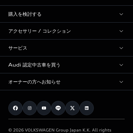
Story of Progress
購入を検討する
ディーラー検索
Audi Sport
新車在庫検索
アクセサリー / コレクション
モデル一覧
Formula 1®
試乗車・展示車検索
特別仕様モデル / 限定モデル
デジタルサービス
サービス
純正アクセサリー
見積り依頼
e-tronラインアップ
Audi exclusive
オンラインショップ
試乗予約
Audi 認定中古車を買う
サービス入庫予約
価格シミュレーション
Audi driving experience
Audi collection
サービスプログラム
車両比較
オーナーの方へお知らせ
Audi認定中古車
アウディナビアプリ
メンテナンス
ご購入サポート
Audi認定中古車検索
お知らせ
車検 / 定期点検
カタログ一覧
クオリティ
オーナー様向けキャンペーン
e-tronアフターサポート
保証
リコール関連情報
Audi Top Service紹介
© 2026 VOLKSWAGEN Group Japan K.K. All rights
メンテナンス