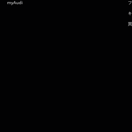
myAudi
フ
キ
買