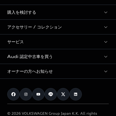
Story of Progress
購入を検討する
ディーラー検索
Audi Sport
新車在庫検索
アクセサリー / コレクション
モデル一覧
Formula 1®
試乗車・展示車検索
特別仕様モデル / 限定モデル
デジタルサービス
サービス
純正アクセサリー
見積り依頼
e-tronラインアップ
Audi exclusive
オンラインショップ
試乗予約
Audi 認定中古車を買う
サービス入庫予約
価格シミュレーション
Audi driving experience
Audi collection
サービスプログラム
車両比較
オーナーの方へお知らせ
Audi認定中古車
アウディナビアプリ
メンテナンス
ご購入サポート
Audi認定中古車検索
お知らせ
車検 / 定期点検
カタログ一覧
クオリティ
オーナー様向けキャンペーン
e-tronアフターサポート
保証
リコール関連情報
Audi Top Service紹介
© 2026 VOLKSWAGEN Group Japan K.K. All rights
メンテナンス