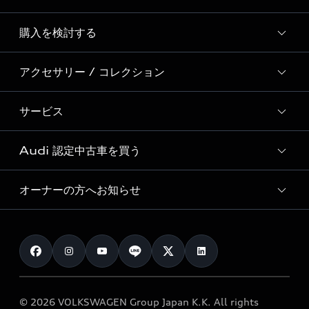
Story of Progress
購入を検討する
ディーラー検索
Audi Sport
新車在庫検索
アクセサリー / コレクション
モデル一覧
Formula 1®
試乗車・展示車検索
特別仕様モデル / 限定モデル
デジタルサービス
サービス
純正アクセサリー
見積もり依頼
e-tronラインアップ
Audi exclusive
オンラインショップ
試乗予約
Audi 認定中古車を買う
サービス入庫予約
価格シミュレーション
Audi driving experience
Audi collection
サービスプログラム
車両比較
オーナーの方へお知らせ
Audi認定中古車
アウディナビアプリ
メンテナンス
ご購入サポート
Audi認定中古車検索
お知らせ
車検 / 定期点検
カタログ一覧
クオリティ
オーナー様向けキャンペーン
e-tronアフターサポート
保証
リコール関連情報
Audi Top Service紹介
© 2026 VOLKSWAGEN Group Japan K.K. All rights
メンテナンス